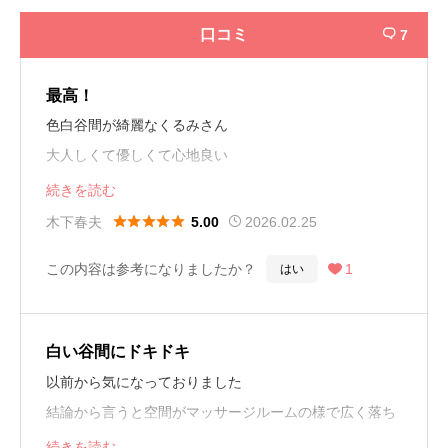
口コミ
7

最高！
色白谷間が綺麗なくるみさん
大人しくて優しくて心地良い
です。いつもありがとう！
続きを読む





木下春夫
2026.02.25
5.00
この内容は参考になりましたか？
1
はい

白い谷間にドキドキ
以前から気になっておりました
結論から言うと空間がマッサージルームの様で広く落ち
着きました
続きを読む