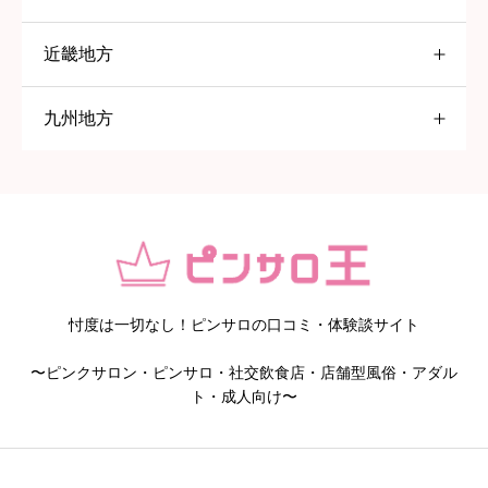
近畿地方
愛知県
大塚
九州地方
大阪府
五反田
名古屋
福岡県
高円寺
一宮
京橋
赤羽
岡崎
堺
北九州
巣鴨
春日井
日本橋
久留米
忖度は一切なし！ピンサロの口コミ・体験談サイト
〜ピンクサロン・ピンサロ・社交飲食店・店舗型風俗・アダル
京都府
鹿児島県
池袋
知多
ト・成人向け〜
静岡県
八王子
京都
鹿児島