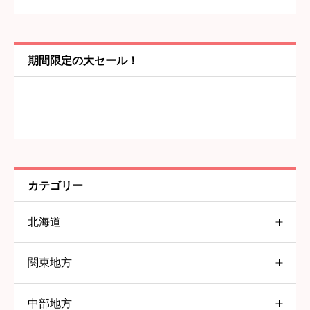
内容
必須
期間限定の大セール！
カテゴリー
北海道
関東地方
北海道
中部地方
東京都
すすきの