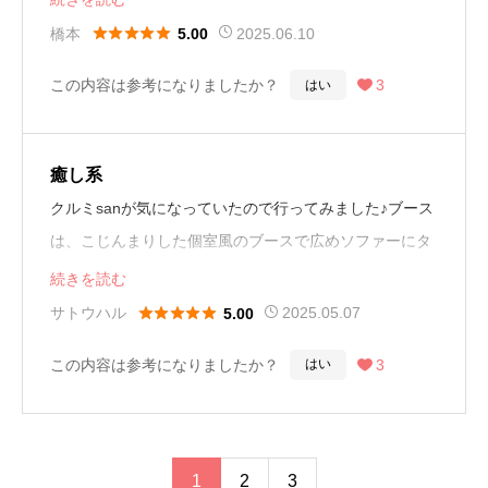
接客してくれた女性もゆっくりお話してくれる色白の女





橋本
2025.06.10
5.00
性で
この内容は参考になりましたか？
3
はい

谷間が凄くてキレイ
ドキドキ大興奮しました
可愛くて性格も良い女性でした
癒し系
帰り道身体が軽く心地よく癒されました
クルミsanが気になっていたので行ってみました♪ブース
は、こじんまりした個室風のブースで広めソファーにタ
また機会があれば、
オルが敷いてあるスタイル♪優しい声と茶巻き髪の女性
続きを読む
是非行きたいですね
で性格がおっとりしていて可愛かった♪何よりおっぱい





サトウハル
2025.05.07
5.00
が綺麗感動Fは丁寧で乳首から股間まで舐めてくれるし
雰囲気5
この内容は参考になりましたか？
3
はい

びっくりするくらいサービス満点でした。帰りは手を繋
ブース5
いでハグまでしてくれまたね♪と
サービス5
終始感動ものでした♪サロンに来て、大切にされたのは
料金4
初めてだったので大ファンになっちゃいました！
1
2
3
女性 くるみ