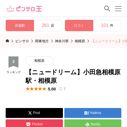

261
101
店舗数
口コミ
店
件
ピンサロ
関東地方
神奈川県
相模原
【ニュードリーム】小
相模原
2
【ニュードリーム】小田急相模原
ランキング
駅・相模原





5.00
7

Post
Hatena




Pocket
feedly