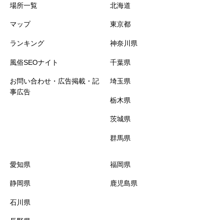
場所一覧
北海道
歌舞伎町
三島
舞鶴
マップ
東京都
石川県
兵庫県
荻窪
ランキング
神奈川県
風俗SEOナイト
千葉県
蒲田
金沢
神戸
お問い合わせ・広告掲載・記
埼玉県
事広告
長野県
亀有
姫路
栃木県
茨城県
吉祥寺
伊那
加古川
群馬県
三重県
新橋
長野
愛知県
福岡県
新小岩
松阪
静岡県
鹿児島県
石川県
神田
四日市