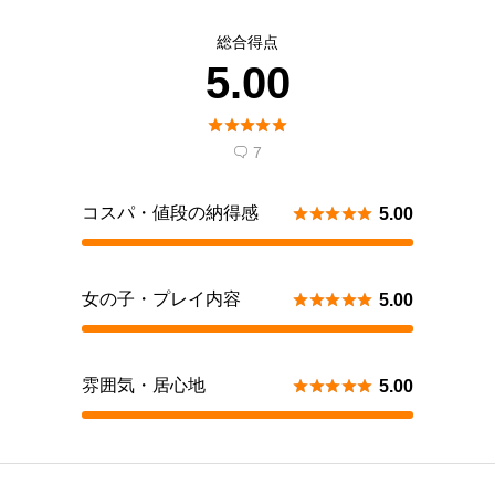
総合得点
5.00





7

コスパ・値段の納得感





5.00
女の子・プレイ内容





5.00
雰囲気・居心地





5.00