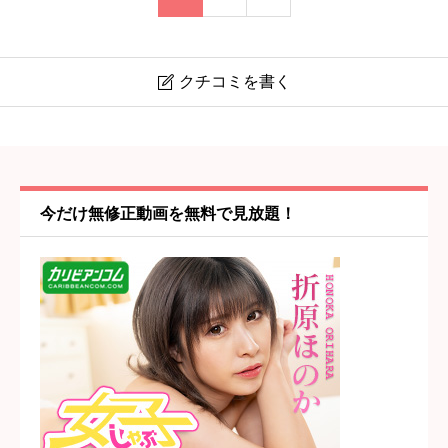
クチコミを書く

【ニュードリーム】小田急相模原駅・相模原
ニックネーム
任意
今だけ無修正動画を無料で見放題！
コスパ・値段の納得感
必須





星の数をお選びください