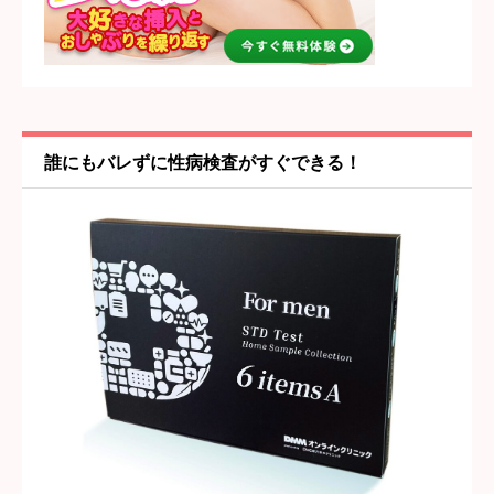
女の子・プレイ内容
必須





星の数をお選びください
誰にもバレずに性病検査がすぐできる！
雰囲気・居心地
必須





星の数をお選びください
タイトル
必須