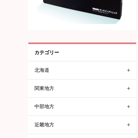
カテゴリー
北海道
関東地方
北海道
中部地方
東京都
すすきの
近畿地方
愛知県
大塚