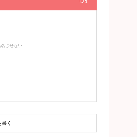
1

指名させない
を書く