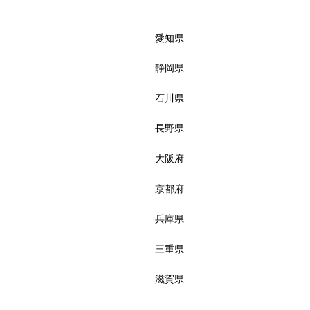




星の数をお選びください
愛知県
静岡県
雰囲気・居心地
石川県
長野県




星の数をお選びください
大阪府
京都府
兵庫県
タイトル
必須
三重県
滋賀県
必須