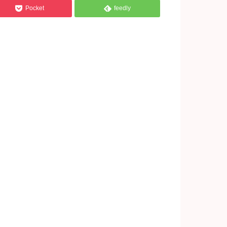


Pocket
feedly