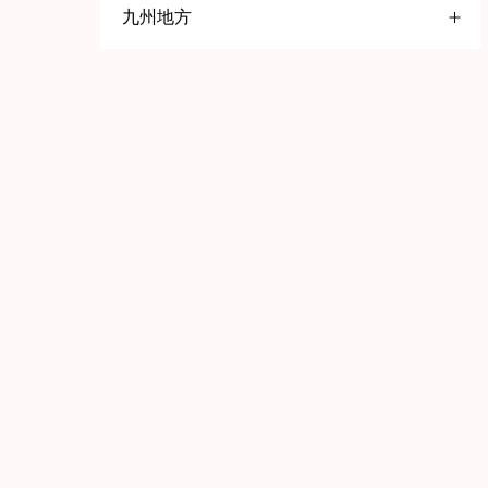
九州地方
大阪府
五反田
名古屋
福岡県
高円寺
一宮
京橋
赤羽
岡崎
堺
北九州
巣鴨
春日井
日本橋
久留米
京都府
鹿児島県
池袋
知多
静岡県
八王子
京都
鹿児島
歌舞伎町
三島
舞鶴
石川県
兵庫県
荻窪