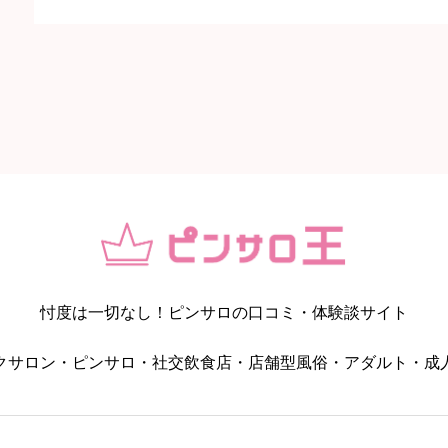
【BVLGAL（ブルギャル）】川崎駅・川
ニックネーム
任意
コスパ・値段の納得感
忖度は一切なし！ピンサロの口コミ・体験談サイト




星の数をお選びください
クサロン・ピンサロ・社交飲食店・店舗型風俗・アダルト・成
女の子・プレイ内容