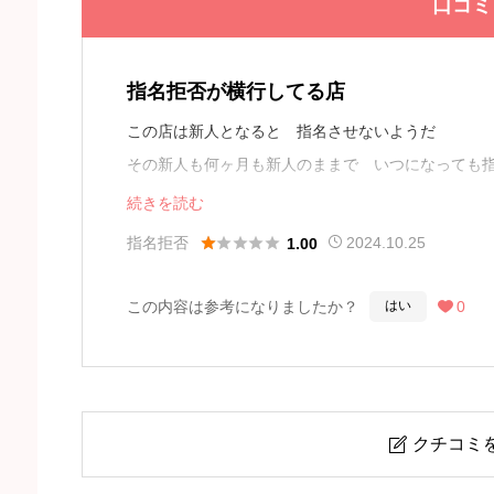
口コミ
指名拒否が横行してる店
この店は新人となると 指名させないようだ
その新人も何ヶ月も新人のままで いつになっても
客を選んでるのは間違いない
続きを読む
こういう態度だと 客も離れていくだろう





指名拒否
2024.10.25
1.00
この内容は参考になりましたか？
0
はい

クチコミ
