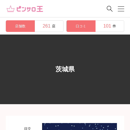

261
101
店舗数
口コミ
店
件
茨城県
日立