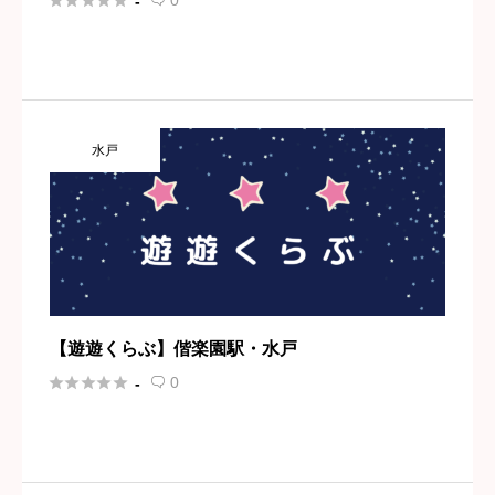





0
-

水戸
【遊遊くらぶ】偕楽園駅・水戸





0
-
