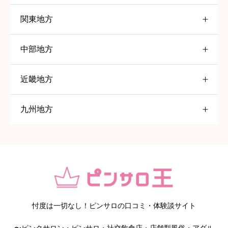
関東地方
北海道
中部地方
東京都
すすきの
近畿地方
愛知県
大塚
九州地方
大阪府
五反田
名古屋
福岡県
高円寺
一宮
京橋
赤羽
岡崎
堺
北九州
巣鴨
春日井
日本橋
久留米
忖度は一切なし！ピンサロの口コミ・体験談サイト
〜ピンクサロン・ピンサロ・社交飲食店・店舗型風俗・アダル