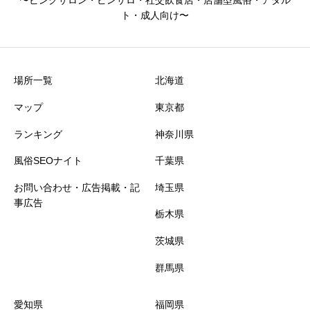
京都府
鹿児島県
池袋
知多
ト・成人向け〜
静岡県
八王子
京都
鹿児島
場所一覧
北海道
歌舞伎町
三島
舞鶴
マップ
東京都
石川県
兵庫県
荻窪
ランキング
神奈川県
風俗SEOナイト
千葉県
蒲田
金沢
神戸
お問い合わせ・広告掲載・記
埼玉県
事広告
長野県
亀有
姫路
栃木県
茨城県
吉祥寺
伊那
加古川
群馬県
三重県
新橋
長野
愛知県
福岡県