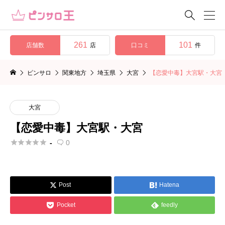

261
101
店舗数
口コミ
店
件
ピンサロ
関東地方
埼玉県
大宮
【恋愛中毒】大宮駅・大宮
大宮
【恋愛中毒】大宮駅・大宮





-
0

Post
Hatena




Pocket
feedly