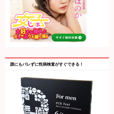
コスパ・値段の納得感
必須





星の数をお選びください
女の子・プレイ内容
必須





星の数をお選びください
誰にもバレずに性病検査がすぐできる！
雰囲気・居心地
必須





星の数をお選びください