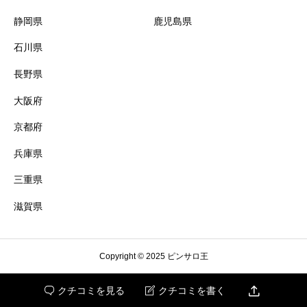
新小岩
松阪
静岡県
鹿児島県
石川県
神田
四日市
長野県
府中
桑名
大阪府
京都府
立川
津
兵庫県
練馬
鈴鹿
三重県
滋賀県
滋賀県
亀戸
Copyright © 2025 ピンサロ王
錦糸町
近江八幡

クチコミを見る
クチコミを書く


国分寺
東近江