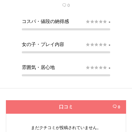
0

コスパ・値段の納得感





-
女の子・プレイ内容





-
雰囲気・居心地





-
口コミ
0

まだクチコミが投稿されていません。