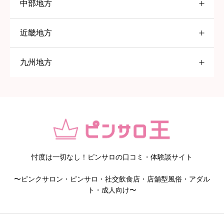
中部地方
東京都
すすきの
近畿地方
愛知県
大塚
九州地方
大阪府
五反田
名古屋
福岡県
高円寺
一宮
京橋
赤羽
岡崎
堺
北九州
巣鴨
春日井
日本橋
久留米
忖度は一切なし！ピンサロの口コミ・体験談サイト
〜ピンクサロン・ピンサロ・社交飲食店・店舗型風俗・アダル
京都府
鹿児島県
池袋
知多
ト・成人向け〜
静岡県
八王子
京都
鹿児島