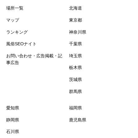
場所一覧
北海道
歌舞伎町
三島
舞鶴
マップ
東京都
石川県
兵庫県
荻窪
ランキング
神奈川県
風俗SEOナイト
千葉県
蒲田
金沢
神戸
お問い合わせ・広告掲載・記
埼玉県
事広告
長野県
亀有
姫路
栃木県
茨城県
吉祥寺
伊那
加古川
群馬県
三重県
新橋
長野
愛知県
福岡県
新小岩
松阪
静岡県
鹿児島県
石川県
神田
四日市