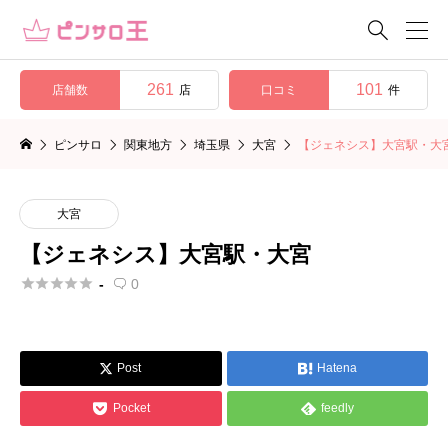

261
101
店舗数
口コミ
店
件
ピンサロ
関東地方
埼玉県
大宮
【ジェネシス】大宮駅・大
大宮
【ジェネシス】大宮駅・大宮





-
0

Post
Hatena




Pocket
feedly