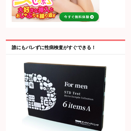





星の数をお選びください
女の子・プレイ内容
必須





星の数をお選びください
誰にもバレずに性病検査がすぐできる！
雰囲気・居心地
必須





星の数をお選びください
タイトル
必須