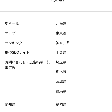
静岡県
八王子
京都
鹿児島
場所一覧
北海道
歌舞伎町
三島
舞鶴
マップ
東京都
石川県
兵庫県
荻窪
ランキング
神奈川県
風俗SEOナイト
千葉県
蒲田
金沢
神戸
お問い合わせ・広告掲載・記
埼玉県
事広告
長野県
亀有
姫路
栃木県
茨城県
吉祥寺
伊那
加古川
群馬県
三重県
新橋
長野
愛知県
福岡県