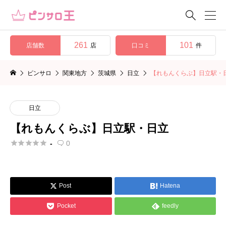

261
101
店舗数
口コミ
店
件
ピンサロ
関東地方
茨城県
日立
【れもんくらぶ】日立駅・
日立
【れもんくらぶ】日立駅・日立





-
0

Post
Hatena




Pocket
feedly