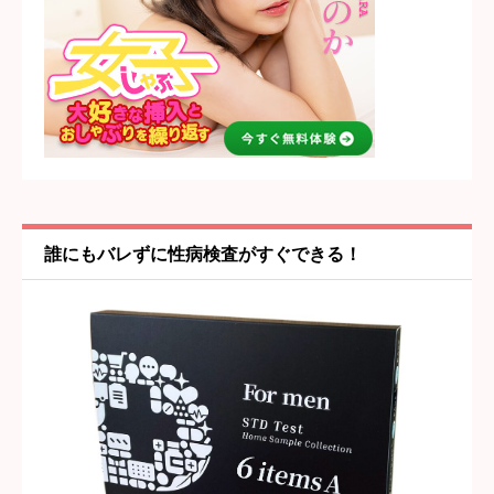
コスパ・値段の納得感
必須





星の数をお選びください
女の子・プレイ内容
必須





星の数をお選びください
誰にもバレずに性病検査がすぐできる！
雰囲気・居心地
必須





星の数をお選びください
タイトル
必須