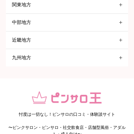
関東地方
北海道
中部地方
東京都
すすきの
近畿地方
愛知県
大塚
九州地方
大阪府
五反田
名古屋
福岡県
高円寺
一宮
京橋
赤羽
岡崎
堺
北九州
巣鴨
春日井
日本橋
久留米
忖度は一切なし！ピンサロの口コミ・体験談サイト
〜ピンクサロン・ピンサロ・社交飲食店・店舗型風俗・アダル
京都府
鹿児島県
池袋
知多
ト・成人向け〜