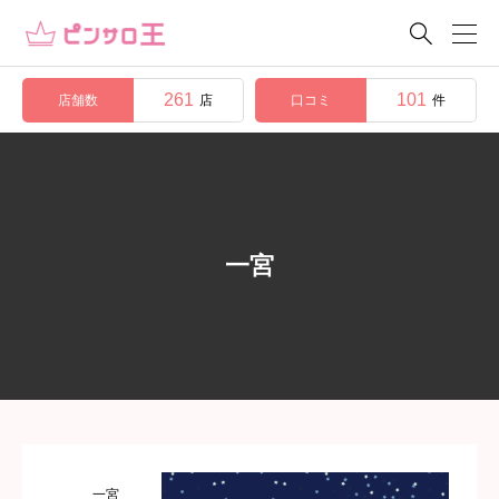

261
101
店舗数
口コミ
店
件
一宮
一宮