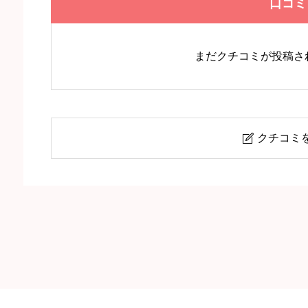
口コミ
まだクチコミが投稿さ
クチコミ

【あいます】小田急相模原駅・相模原
ニックネーム
任意