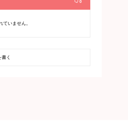
0

れていません。
を書く