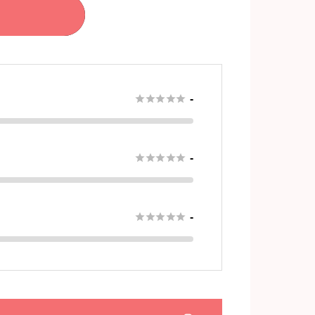





-





-





-