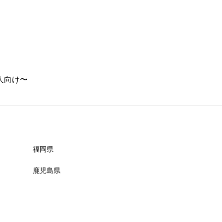
必須

人向け〜
必須

福岡県
鹿児島県
必須
