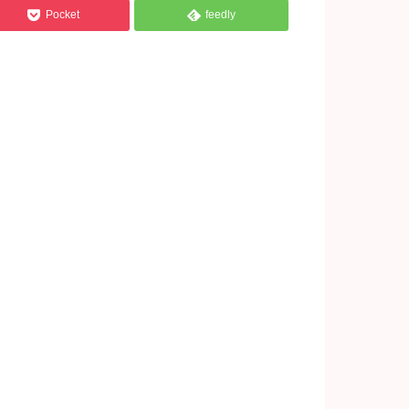


Pocket
feedly