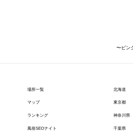
立川
津
練馬
鈴鹿
滋賀県
亀戸
〜ピン
錦糸町
近江八幡
国分寺
東近江
秋葉原
場所一覧
北海道
マップ
東京都
上野
ランキング
神奈川県
日暮里
風俗SEOナイト
千葉県