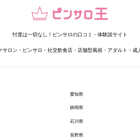
コスパ・値段の納得感
忖度は一切なし！ピンサロの口コミ・体験談サイト




星の数をお選びください
クサロン・ピンサロ・社交飲食店・店舗型風俗・アダルト・成
女の子・プレイ内容




星の数をお選びください
愛知県
静岡県
雰囲気・居心地
石川県
長野県




星の数をお選びください