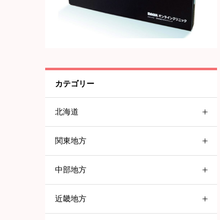
カテゴリー
北海道
関東地方
北海道
中部地方
東京都
すすきの
近畿地方
愛知県
大塚