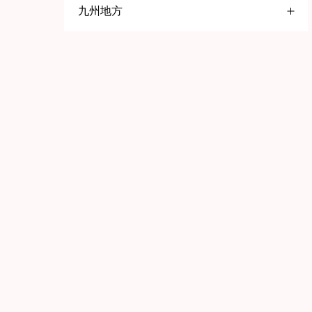
九州地方
大阪府
五反田
名古屋
福岡県
高円寺
一宮
京橋
赤羽
岡崎
堺
北九州
巣鴨
春日井
日本橋
久留米
京都府
鹿児島県
池袋
知多
静岡県
八王子
京都
鹿児島
歌舞伎町
三島
舞鶴
石川県
兵庫県
荻窪