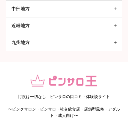
中部地方
東京都
すすきの
近畿地方
愛知県
大塚
九州地方
大阪府
五反田
名古屋
福岡県
高円寺
一宮
京橋
赤羽
岡崎
堺
北九州
巣鴨
春日井
日本橋
久留米
忖度は一切なし！ピンサロの口コミ・体験談サイト
〜ピンクサロン・ピンサロ・社交飲食店・店舗型風俗・アダル
京都府
鹿児島県
池袋
知多
ト・成人向け〜
静岡県
八王子
京都
鹿児島