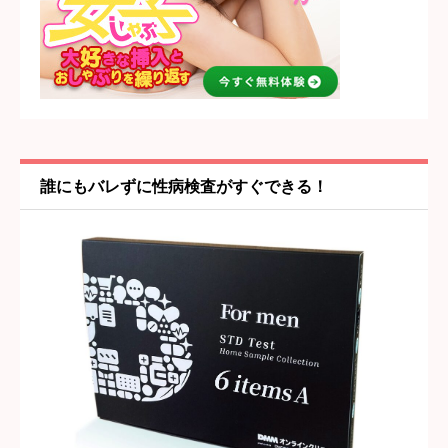





星の数をお選びください
女の子・プレイ内容
必須





星の数をお選びください
誰にもバレずに性病検査がすぐできる！
雰囲気・居心地
必須





星の数をお選びください
タイトル
必須