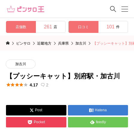

261
101
店舗数
口コミ
店
件
ピンサロ
近畿地方
兵庫県
加古川
【プッシーキャット】別
加古川
【プッシーキャット】別府駅・加古川





4.17
2

Post
Hatena




Pocket
feedly