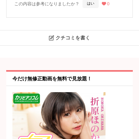
この内容は参考になりましたか？
0
はい

クチコミを書く

【プッシーキャット】別府駅・加古川
ニックネーム
任意
今だけ無修正動画を無料で見放題！
コスパ・値段の納得感
必須