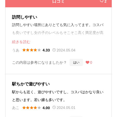
口コミ
2

訪問しやすい
訪問しやすい場所にありとても気に入ってます。コスパ
も良いですし女の子のレベルもそこそこ高く満足度が高
いです。
続きを読む





うあ
2024.05.04
4.33
この内容は参考になりましたか？
0
はい

駅ちかで遊びやすい
駅からも近く、遊びやすいですし、コスパはかなり良い
と思います。若い嬢も多いです。





あこ
2024.05.01
4.00