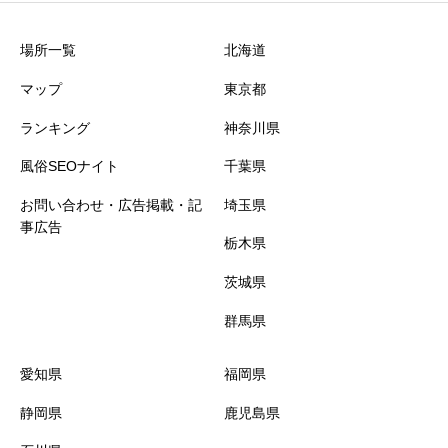
場所一覧
北海道
歌舞伎町
三島
舞鶴
マップ
東京都
石川県
兵庫県
荻窪
ランキング
神奈川県
風俗SEOナイト
千葉県
蒲田
金沢
神戸
お問い合わせ・広告掲載・記
埼玉県
事広告
長野県
亀有
姫路
栃木県
茨城県
吉祥寺
伊那
加古川
群馬県
三重県
新橋
長野
愛知県
福岡県
新小岩
松阪
静岡県
鹿児島県