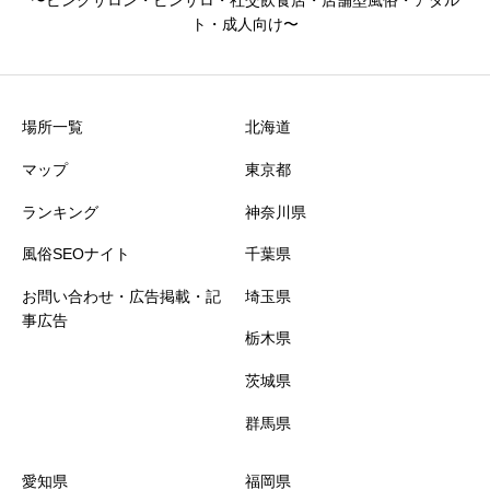
京都府
鹿児島県
池袋
知多
ト・成人向け〜
静岡県
八王子
京都
鹿児島
場所一覧
北海道
歌舞伎町
三島
舞鶴
マップ
東京都
石川県
兵庫県
荻窪
ランキング
神奈川県
風俗SEOナイト
千葉県
蒲田
金沢
神戸
お問い合わせ・広告掲載・記
埼玉県
事広告
長野県
亀有
姫路
栃木県
茨城県
吉祥寺
伊那
加古川
群馬県
三重県
新橋
長野
愛知県
福岡県