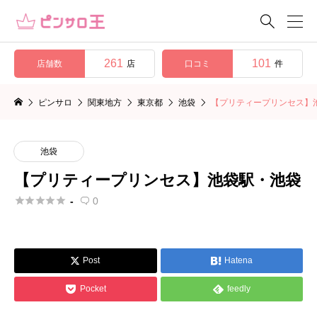

261
101
店舗数
口コミ
店
件
ピンサロ
関東地方
東京都
池袋
【プリティープリンセス】
池袋
【プリティープリンセス】池袋駅・池袋





-
0

Post
Hatena




Pocket
feedly