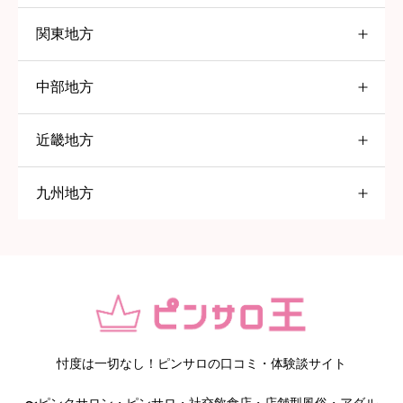
関東地方
北海道
中部地方
東京都
すすきの
近畿地方
愛知県
大塚
九州地方
大阪府
五反田
名古屋
福岡県
高円寺
一宮
京橋
赤羽
岡崎
堺
北九州
巣鴨
春日井
日本橋
久留米
忖度は一切なし！ピンサロの口コミ・体験談サイト
〜ピンクサロン・ピンサロ・社交飲食店・店舗型風俗・アダル