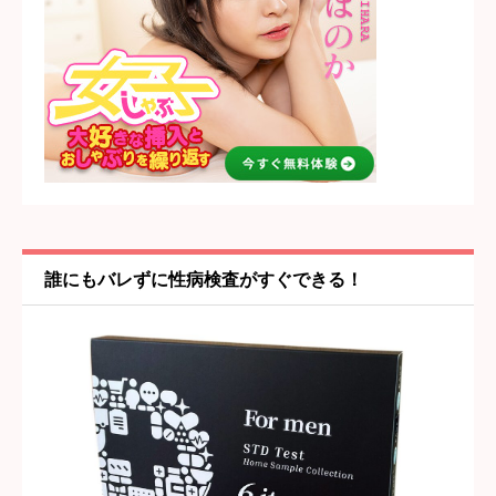
コスパ・値段の納得感
必須





星の数をお選びください
女の子・プレイ内容
必須





星の数をお選びください
誰にもバレずに性病検査がすぐできる！
雰囲気・居心地
必須





星の数をお選びください