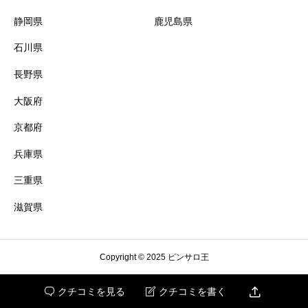
新小岩
松阪
静岡県
鹿児島県
石川県
神田
四日市
長野県
府中
桑名
大阪府
京都府
立川
津
兵庫県
練馬
鈴鹿
三重県
滋賀県
滋賀県
亀戸
Copyright © 2025 ピンサロ王
錦糸町
近江八幡

クチコミを見る
クチコミを書く


国分寺
東近江