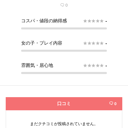
0

コスパ・値段の納得感





-
女の子・プレイ内容





-
雰囲気・居心地





-
口コミ
0

まだクチコミが投稿されていません。