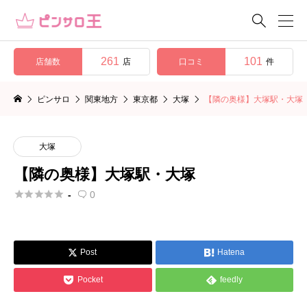

261
101
店舗数
口コミ
店
件
ピンサロ
関東地方
東京都
大塚
【隣の奥様】大塚駅・大塚
大塚
【隣の奥様】大塚駅・大塚





-
0

Post
Hatena




Pocket
feedly