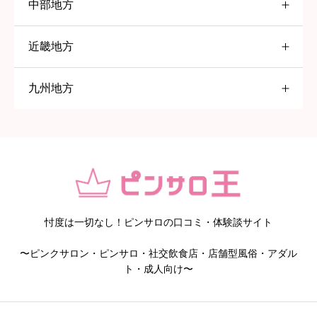
中部地方
東京都
すすきの
近畿地方
愛知県
大塚
九州地方
大阪府
五反田
名古屋
福岡県
高円寺
一宮
京橋
赤羽
岡崎
堺
北九州
巣鴨
春日井
日本橋
久留米
忖度は一切なし！ピンサロの口コミ・体験談サイト
〜ピンクサロン・ピンサロ・社交飲食店・店舗型風俗・アダル
京都府
鹿児島県
池袋
知多
ト・成人向け〜
静岡県
八王子
京都
鹿児島