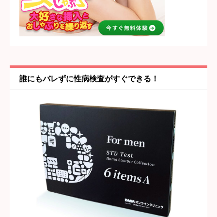





星の数をお選びください
女の子・プレイ内容
必須





星の数をお選びください
誰にもバレずに性病検査がすぐできる！
雰囲気・居心地
必須





星の数をお選びください
タイトル
必須