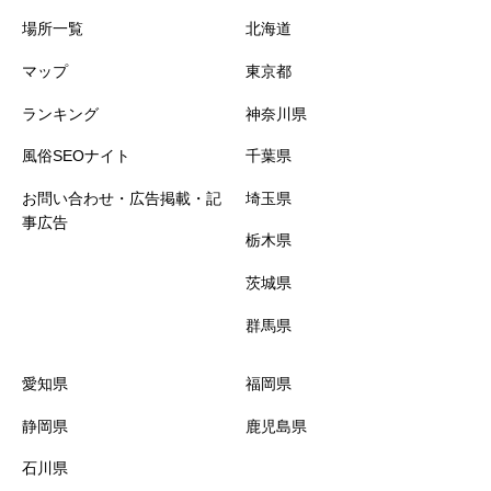
場所一覧
北海道
歌舞伎町
三島
舞鶴
マップ
東京都
石川県
兵庫県
荻窪
ランキング
神奈川県
風俗SEOナイト
千葉県
蒲田
金沢
神戸
お問い合わせ・広告掲載・記
埼玉県
事広告
長野県
亀有
姫路
栃木県
茨城県
吉祥寺
伊那
加古川
群馬県
三重県
新橋
長野
愛知県
福岡県
新小岩
松阪
静岡県
鹿児島県
石川県
神田
四日市