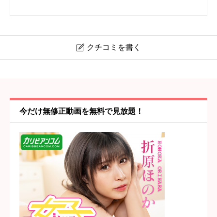
クチコミを書く

【隣の奥様】大塚駅・大塚
ニックネーム
任意
今だけ無修正動画を無料で見放題！
コスパ・値段の納得感
必須