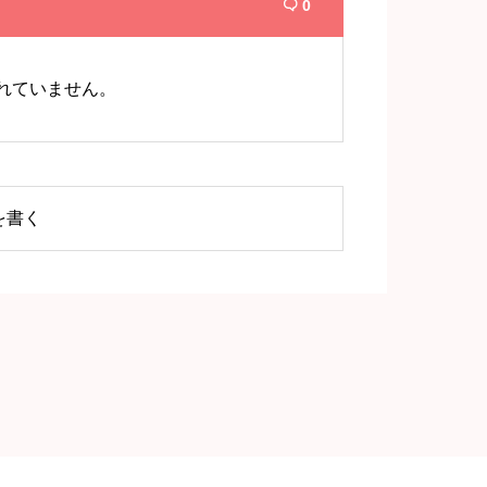
0

れていません。
を書く