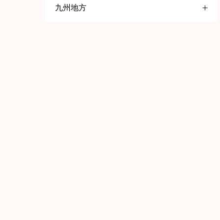
九州地方
大阪府
五反田
名古屋
福岡県
高円寺
一宮
京橋
赤羽
岡崎
堺
北九州
巣鴨
春日井
日本橋
久留米
京都府
鹿児島県
池袋
知多
静岡県
八王子
京都
鹿児島
歌舞伎町
三島
舞鶴
石川県
兵庫県
荻窪