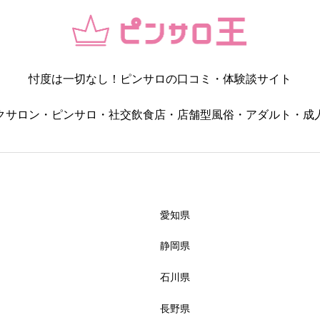
コスパ・値段の納得感
忖度は一切なし！ピンサロの口コミ・体験談サイト




星の数をお選びください
クサロン・ピンサロ・社交飲食店・店舗型風俗・アダルト・成
女の子・プレイ内容




星の数をお選びください
愛知県
静岡県
雰囲気・居心地
石川県
長野県




星の数をお選びください