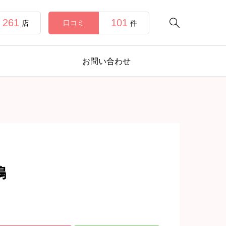
261
101

口コミ
店
件
お問い合わせ
鴨