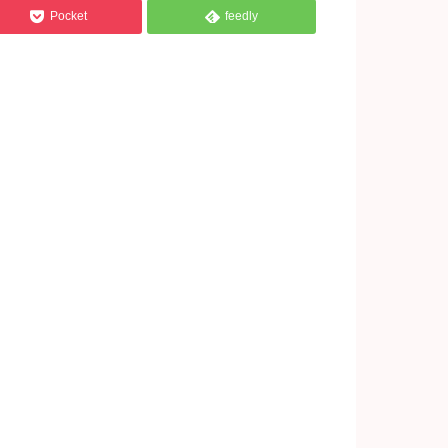


Pocket
feedly