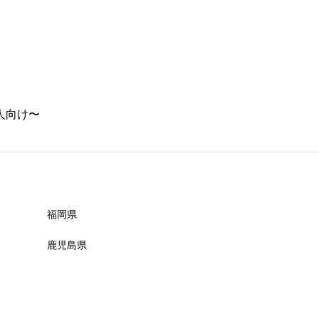
必須

人向け〜
必須

福岡県
鹿児島県
必須
