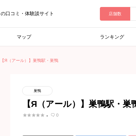
ロの口コミ・体験談サイト
店舗数
マップ
ランキング
【Я（アール）】巣鴨駅・巣鴨
巣鴨
【Я（アール）】巣鴨駅・巣





0
-
