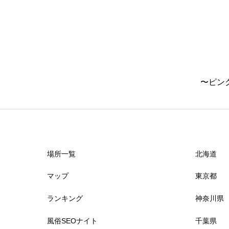
立川
津
練馬
鈴鹿
滋賀県
亀戸
〜ピン
錦糸町
近江八幡
国分寺
東近江
秋葉原
場所一覧
北海道
マップ
東京都
上野
ランキング
神奈川県
日暮里
風俗SEOナイト
千葉県