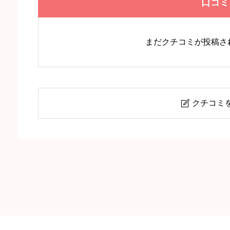
口コミ
まだクチコミが投稿さ
クチコミ

【Я（アール）】巣鴨駅・巣鴨
ニックネーム
任意