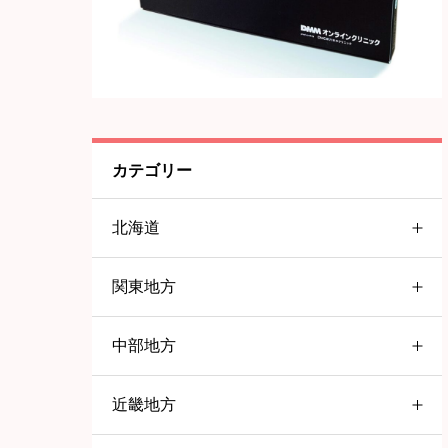
カテゴリー
北海道
関東地方
北海道
中部地方
東京都
すすきの
近畿地方
愛知県
大塚