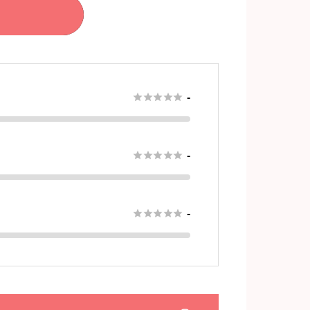





-





-





-