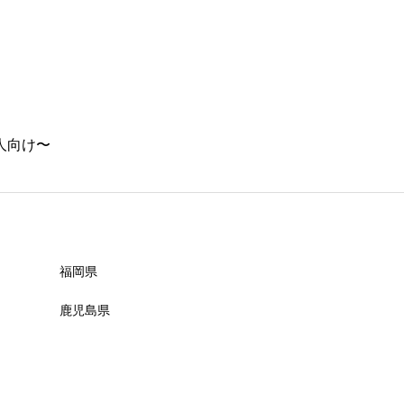
必須

人向け〜
必須

福岡県
鹿児島県
必須
