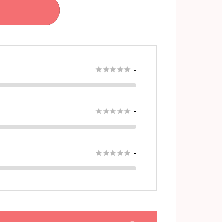





-





-





-