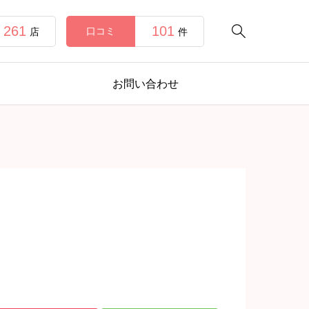
261
101

口コミ
店
件
お問い合わせ