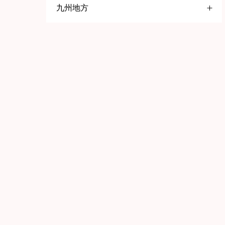
九州地方
大阪府
五反田
名古屋
福岡県
高円寺
一宮
京橋
赤羽
岡崎
堺
北九州
巣鴨
春日井
日本橋
久留米
京都府
鹿児島県
池袋
知多
静岡県
八王子
京都
鹿児島
歌舞伎町
三島
舞鶴
石川県
兵庫県
荻窪