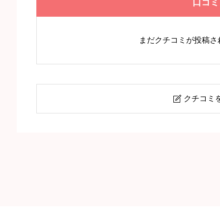
口コミ
まだクチコミが投稿さ
クチコミ

【サンタフェ】新橋駅・新橋
ニックネーム
任意