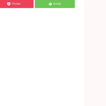


Pocket
feedly