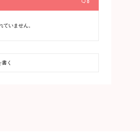
0

れていません。
を書く