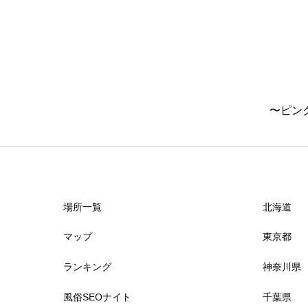
立川
津
練馬
鈴鹿
滋賀県
亀戸
〜ピン
錦糸町
近江八幡
国分寺
東近江
秋葉原
場所一覧
北海道
マップ
東京都
上野
ランキング
神奈川県
日暮里
風俗SEOナイト
千葉県