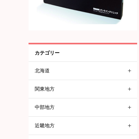
カテゴリー
北海道
関東地方
北海道
中部地方
東京都
すすきの
近畿地方
愛知県
大塚