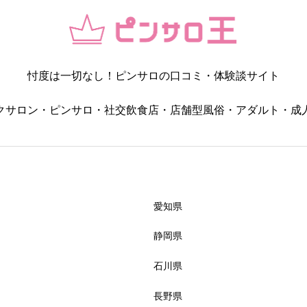
コスパ・値段の納得感
忖度は一切なし！ピンサロの口コミ・体験談サイト




星の数をお選びください
クサロン・ピンサロ・社交飲食店・店舗型風俗・アダルト・成
女の子・プレイ内容




星の数をお選びください
愛知県
静岡県
雰囲気・居心地
石川県
長野県




星の数をお選びください